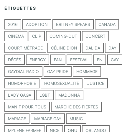
i
ÉTIQUETTES
v
e
s
2016
ADOPTION
BRITNEY SPEARS
CANADA
CINEMA
CLIP
COMING-OUT
CONCERT
COURT MÉTRAGE
CÉLINE DION
DALIDA
DAY
DÉCÈS
ENERGY
FAN
FESTIVAL
FN
GAY
GAYDIAL RADIO
GAY PRIDE
HOMMAGE
HOMOPHOBIE
HOMOSEXUALITÉ
JUSTICE
LADY GAGA
LGBT
MADONNA
MANIF POUR TOUS
MARCHE DES FIERTES
MARIAGE
MARIAGE GAY
MUSIC
MYLENE FARMER
NICE
ONU
ORLANDO