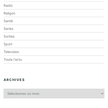
Radio
Religon
Santé
Series
Sorties
Sport
Television
Toute l'actu
ARCHIVES
A
r
c
h