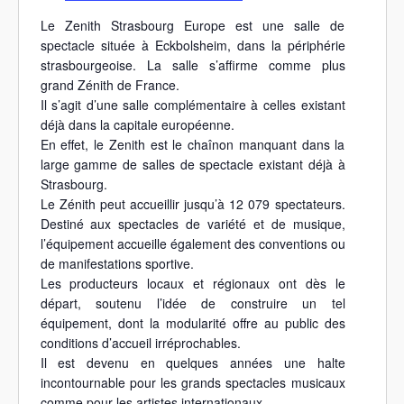
l
i
e
é
Le Zenith Strasbourg Europe est une salle de
t
p
spectacle située à Eckbolsheim, dans la périphérie
e
h
strasbourgeoise. La salle s’affirme comme plus
w
o
grand Zénith de France.
e
n
Il s’agit d’une salle complémentaire à celles existant
b
e
déjà dans la capitale européenne.
En effet, le Zenith est le chaînon manquant dans la
large gamme de salles de spectacle existant déjà à
Strasbourg.
Le Zénith peut accueillir jusqu’à 12 079 spectateurs.
Destiné aux spectacles de variété et de musique,
l’équipement accueille également des conventions ou
de manifestations sportive.
Les producteurs locaux et régionaux ont dès le
départ, soutenu l’idée de construire un tel
équipement, dont la modularité offre au public des
conditions d’accueil irréprochables.
Il est devenu en quelques années une halte
incontournable pour les grands spectacles musicaux
comme pour les artistes internationaux.