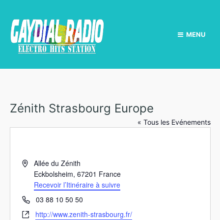
MENU
Zénith Strasbourg Europe
« Tous les Evénements
A
Allée du Zénith
d
Eckbolsheim
,
67201
France
r
Recevoir l’Itinéraire à suivre
e
T
03 88 10 50 50
s
é
S
http://www.zenith-strasbourg.fr/
s