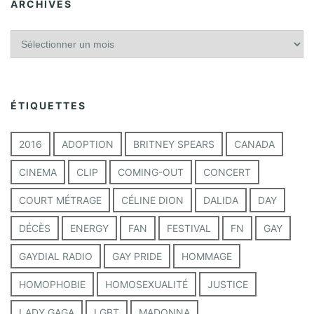
ARCHIVES
A
r
c
h
i
ÉTIQUETTES
v
e
s
2016
ADOPTION
BRITNEY SPEARS
CANADA
CINEMA
CLIP
COMING-OUT
CONCERT
COURT MÉTRAGE
CÉLINE DION
DALIDA
DAY
DÉCÈS
ENERGY
FAN
FESTIVAL
FN
GAY
GAYDIAL RADIO
GAY PRIDE
HOMMAGE
HOMOPHOBIE
HOMOSEXUALITÉ
JUSTICE
LADY GAGA
LGBT
MADONNA