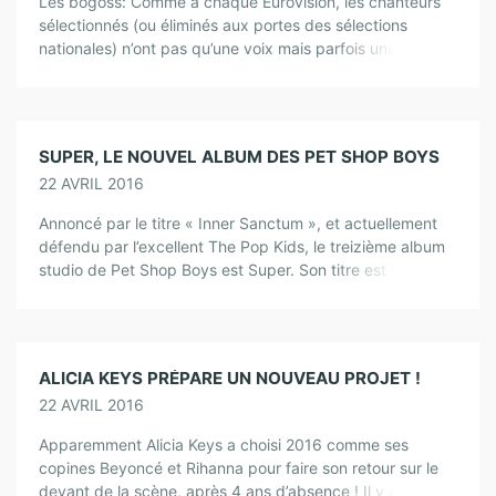
Les bogoss: Comme à chaque Eurovision, les chanteurs
sélectionnés (ou éliminés aux portes des sélections
nationales) n’ont pas qu’une voix mais parfois une belle
gueule. Voici une petite sélection que […]
SUPER, LE NOUVEL ALBUM DES PET SHOP BOYS
22 AVRIL 2016
Annoncé par le titre « Inner Sanctum », et actuellement
défendu par l’excellent The Pop Kids, le treizième album
studio de Pet Shop Boys est Super. Son titre est tout à
fait […]
ALICIA KEYS PRÉPARE UN NOUVEAU PROJET !
22 AVRIL 2016
Apparemment Alicia Keys a choisi 2016 comme ses
copines Beyoncé et Rihanna pour faire son retour sur le
devant de la scène, après 4 ans d’absence ! Il y a […]