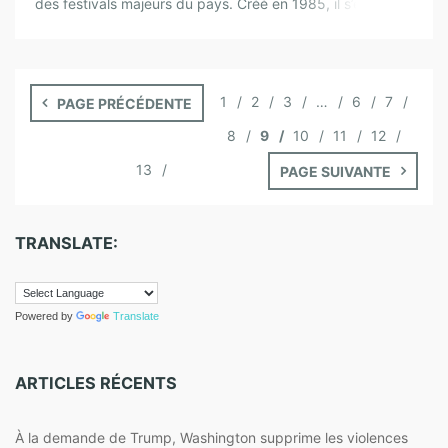
des festivals majeurs du pays. Créé en 1985, il s’étale
depuis quelques […]
1
2
3
…
6
7
PAGE PRÉCÉDENTE
8
9
10
11
12
13
PAGE SUIVANTE
TRANSLATE:
Powered by
Translate
ARTICLES RÉCENTS
À la demande de Trump, Washington supprime les violences