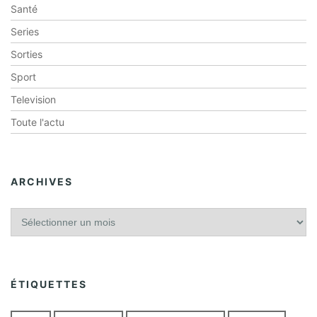
Santé
Series
Sorties
Sport
Television
Toute l'actu
ARCHIVES
A
r
c
h
i
ÉTIQUETTES
v
e