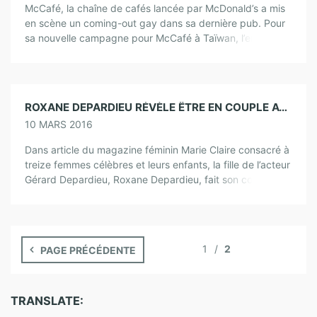
McCafé, la chaîne de cafés lancée par McDonald’s a mis
en scène un coming-out gay dans sa dernière pub. Pour
sa nouvelle campagne pour McCafé à Taïwan, l’enseigne
McDonald’s a […]
ROXANE DEPARDIEU RÉVÈLE ÊTRE EN COUPLE AVEC UNE FEMME
10 MARS 2016
Dans article du magazine féminin Marie Claire consacré à
treize femmes célèbres et leurs enfants, la fille de l’acteur
Gérard Depardieu, Roxane Depardieu, fait son coming-
out. A la question de […]
1
2
PAGE PRÉCÉDENTE
TRANSLATE: