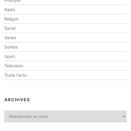
Politique
Radio
Religon
Santé
Series
Sorties
Sport
Television
Toute l'actu
ARCHIVES
A
r
c