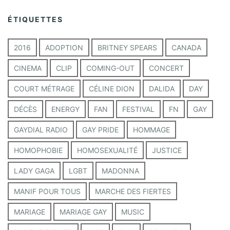
h
i
ÉTIQUETTES
v
e
s
2016
ADOPTION
BRITNEY SPEARS
CANADA
CINEMA
CLIP
COMING-OUT
CONCERT
COURT MÉTRAGE
CÉLINE DION
DALIDA
DAY
DÉCÈS
ENERGY
FAN
FESTIVAL
FN
GAY
GAYDIAL RADIO
GAY PRIDE
HOMMAGE
HOMOPHOBIE
HOMOSEXUALITÉ
JUSTICE
LADY GAGA
LGBT
MADONNA
MANIF POUR TOUS
MARCHE DES FIERTES
MARIAGE
MARIAGE GAY
MUSIC