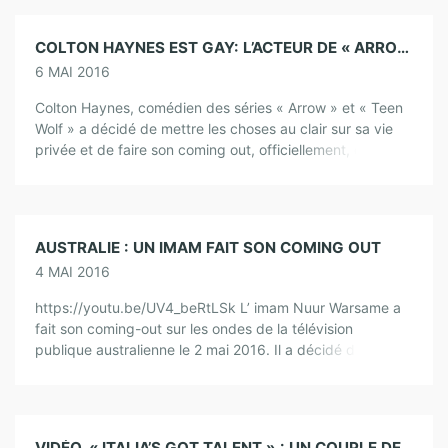
COLTON HAYNES EST GAY: L’ACTEUR DE « ARROW » ET « TEEN WOLF » FAIT SON COMING OUT
6 MAI 2016
Colton Haynes, comédien des séries « Arrow » et « Teen
Wolf » a décidé de mettre les choses au clair sur sa vie
privée et de faire son coming out, officiellement, dans un
[…]
AUSTRALIE : UN IMAM FAIT SON COMING OUT
4 MAI 2016
https://youtu.be/UV4_beRtLSk L’ imam Nuur Warsame a
fait son coming-out sur les ondes de la télévision
publique australienne le 2 mai 2016. Il a décidé de révéler
son homosexualité en dépit […]
VIDÉO. « ITALIA’S GOT TALENT » : UN COUPLE DE DANSEURS GAYS FAIT UN ÉMOUVANT COMING OUT