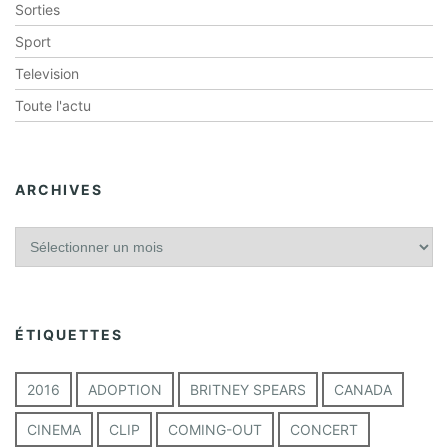
Sorties
Sport
Television
Toute l'actu
ARCHIVES
A
r
c
h
i
ÉTIQUETTES
v
e
s
2016
ADOPTION
BRITNEY SPEARS
CANADA
CINEMA
CLIP
COMING-OUT
CONCERT