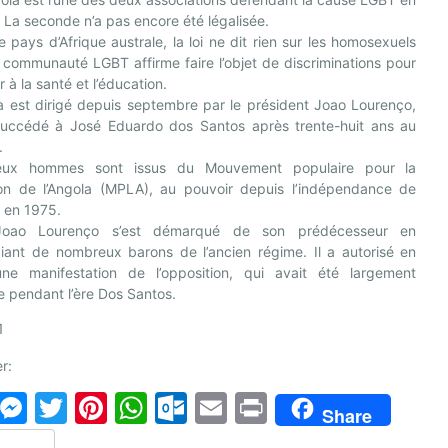
 La seconde n’a pas encore été légalisée.
 pays d’Afrique australe, la loi ne dit rien sur les homosexuels
 communauté LGBT affirme faire l’objet de discriminations pour
 à la santé et l’éducation.
a est dirigé depuis septembre par le président Joao Lourenço,
succédé à José Eduardo dos Santos après trente-huit ans au
.
eux hommes sont issus du Mouvement populaire pour la
tion de l’Angola (MPLA), au pouvoir depuis l’indépendance de
a en 1975.
Joao Lourenço s’est démarqué de son prédécesseur en
iant de nombreux barons de l’ancien régime. Il a autorisé en
ne manifestation de l’opposition, qui avait été largement
 pendant l’ère Dos Santos.
1
r:
F
M
T
Pi
W
O
E
Pr
Share
a
e
w
nt
h
ut
m
in
P