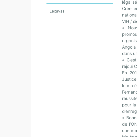
légalisé
Crée en
Lexavss
nationa
VIH / s
« Nous
promou
organis
Angola 
dans un
« C’es
réjoui 
En 201
Justice
leur a 
Fernan
réussi
pour la
d’enreg
« Bonne
de l’O
confirm
Iris An