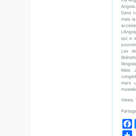
Angola.
Dans ce
mais la
accéder
L’Angol
qui a 
pouvoir
Les d
libéra
l’Angol
Mais 
congéd
mars u
muselée
Views: 
Partage