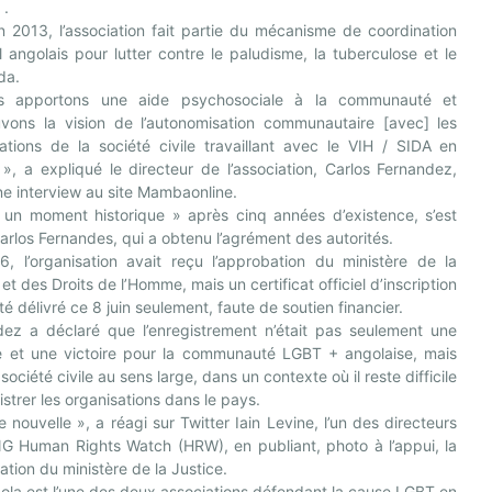
 .
 2013, l’association fait partie du mécanisme de coordination
l angolais pour lutter contre le paludisme, la tuberculose et le
ida.
 apportons une aide psychosociale à la communauté et
vons la vision de l’autonomisation communautaire [avec] les
ations de la société civile travaillant avec le VIH / SIDA en
», a expliqué le directeur de l’association, Carlos Fernandez,
e interview au site Mambaonline.
t un moment historique » après cinq années d’existence, s’est
Carlos Fernandes, qui a obtenu l’agrément des autorités.
6, l’organisation avait reçu l’approbation du ministère de la
 et des Droits de l’Homme, mais un certificat officiel d’inscription
été délivré ce 8 juin seulement, faute de soutien financier.
dez a déclaré que l’enregistrement n’était pas seulement une
te et une victoire pour la communauté LGBT + angolaise, mais
 société civile au sens large, dans un contexte où il reste difficile
istrer les organisations dans le pays.
 nouvelle », a réagi sur Twitter Iain Levine, l’un des directeurs
NG Human Rights Watch (HRW), en publiant, photo à l’appui, la
ation du ministère de la Justice.
gola est l’une des deux associations défendant la cause LGBT en