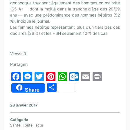
gonocoque touchent également des hommes en majorité
(65 %) — dont la moitié dans la tranche d’âge des 20/29
ans — avec une prédominance des hommes hétéros (52
%), indique le journal.
Les femmes hétéros représentent plus d’un tiers des cas
déclarés (36 %) et les HSH seulement 12 % des cas.
Views: 0
Partager:
F
M
T
Pi
W
O
E
Pr
a
e
w
nt
h
ut
m
in
P
Share
c
s
itt
er
at
lo
ai
t
ar
e
s
er
e
s
o
l
ta
28 janvier 2017
b
e
st
A
k.
g
o
n
p
c
Catégorie
er
Santé
,
Toute l'actu