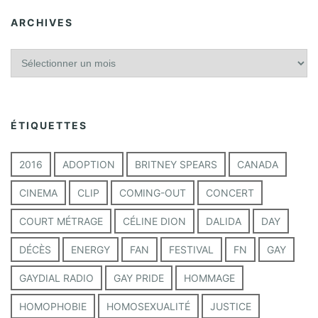
ARCHIVES
A
r
c
h
i
ÉTIQUETTES
v
e
s
2016
ADOPTION
BRITNEY SPEARS
CANADA
CINEMA
CLIP
COMING-OUT
CONCERT
COURT MÉTRAGE
CÉLINE DION
DALIDA
DAY
DÉCÈS
ENERGY
FAN
FESTIVAL
FN
GAY
GAYDIAL RADIO
GAY PRIDE
HOMMAGE
HOMOPHOBIE
HOMOSEXUALITÉ
JUSTICE