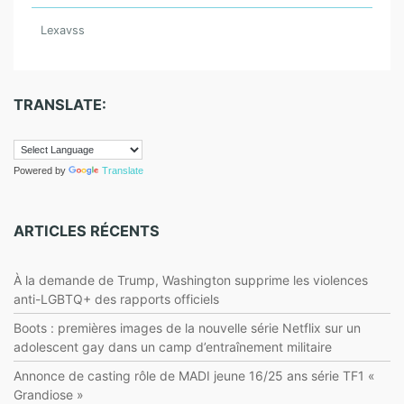
o
g
p
o
k
er
m
Lexavss
TRANSLATE:
Powered by
Translate
ARTICLES RÉCENTS
À la demande de Trump, Washington supprime les violences
anti-LGBTQ+ des rapports officiels
Boots : premières images de la nouvelle série Netflix sur un
adolescent gay dans un camp d’entraînement militaire
Annonce de casting rôle de MADI jeune 16/25 ans série TF1 «
Grandiose »