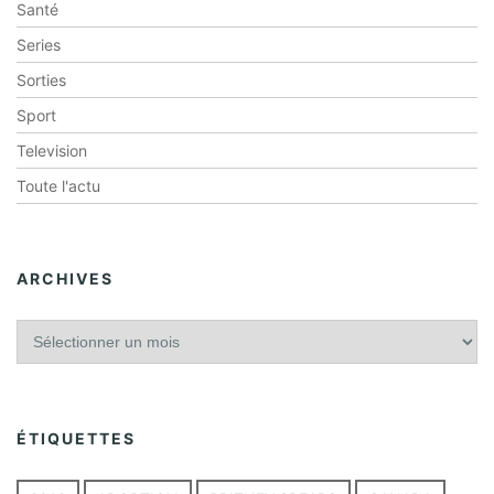
Santé
Series
Sorties
Sport
Television
Toute l'actu
ARCHIVES
A
r
c
h
i
ÉTIQUETTES
v
e
s