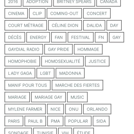
2016
ADOPTION
BRITNEY SPEARS
CANADA
CINEMA
CLIP
COMING-OUT
CONCERT
COURT MÉTRAGE
CÉLINE DION
DALIDA
DAY
DÉCÈS
ENERGY
FAN
FESTIVAL
FN
GAY
GAYDIAL RADIO
GAY PRIDE
HOMMAGE
HOMOPHOBIE
HOMOSEXUALITÉ
JUSTICE
LADY GAGA
LGBT
MADONNA
MANIF POUR TOUS
MARCHE DES FIERTES
MARIAGE
MARIAGE GAY
MUSIC
MYLENE FARMER
NICE
ONU
ORLANDO
PARIS
PAUL B
PMA
POPULAR
SIDA
SONDAGE
TUNISIE
VIH
ÉTUDE