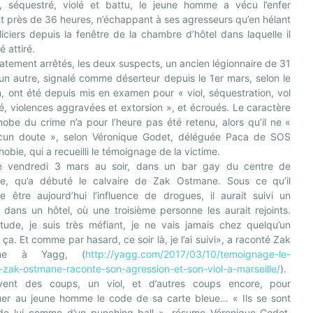
, séquestré, violé et battu, le jeune homme a vécu l’enfer
 près de 36 heures, n’échappant à ses agresseurs qu’en hélant
iciers depuis la fenêtre de la chambre d’hôtel dans laquelle il
é attiré.
tement arrêtés, les deux suspects, un ancien légionnaire de 31
un autre, signalé comme déserteur depuis le 1er mars, selon le
n, ont été depuis mis en examen pour « viol, séquestration, vol
, violences aggravées et extorsion », et écroués. Le caractère
be du crime n’a pour l’heure pas été retenu, alors qu’il ne «
ucun doute », selon Véronique Godet, déléguée Paca de SOS
bie, qui a recueilli le témoignage de la victime.
le vendredi 3 mars au soir, dans un bar gay du centre de
lle, qu’a débuté le calvaire de Zak Ostmane. Sous ce qu’il
e être aujourd’hui l’influence de drogues, il aurait suivi un
dans un hôtel, où une troisième personne les aurait rejoints.
itude, je suis très méfiant, je ne vais jamais chez quelqu’un
a. Et comme par hasard, ce soir là, je l’ai suivi», a raconté Zak
ane à Yagg, (
http://yagg.com/2017/03/10/temoignage-le-
t-zak-ostmane-raconte-son-agression-et-son-viol-a-marseille/
).
ivent des coups, un viol, et d’autres coups encore, pour
uer au jeune homme le code de sa carte bleue… « Ils se sont
 de lui comme d’un punching-ball », résume Véronique Godet,