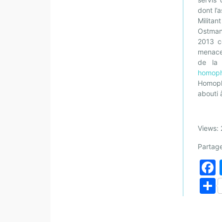
dont l’
Milita
Ostmane
2013 co
menace
de la
homopho
Homoph
abouti 
Views: 
Partage