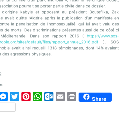
association pourrait se porter partie civile dans ce dossier.
nt d’origine kabyle et opposant au président Bouteflika, Zak
 avait quitté l’Algérie après la publication d’un manifeste en
ntre la pénalisation de l’homosexualité, qui lui avait valu des
s de morts. Des discriminations présentes aussi de ce côté ci
 Méditerranée. Dans son rapport 2016 (
https://www.sos-
bie.org/sites/default/files/rapport_annuel_2016.pdf
), SOS
obie avait ainsi recueilli 1318 témoignages, dont 14% avaient
à des agressions physiques.
2
r:
F
M
T
Pi
W
O
E
Pr
Share
a
e
w
nt
h
ut
m
in
P
c
s
itt
er
at
lo
ai
t
ar
e
s
er
e
s
o
l
ta