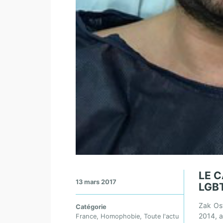
LE 
13 mars 2017
LGBT
Zak Ost
Catégorie
2014, a
France
,
Homophobie
,
Toute l'actu