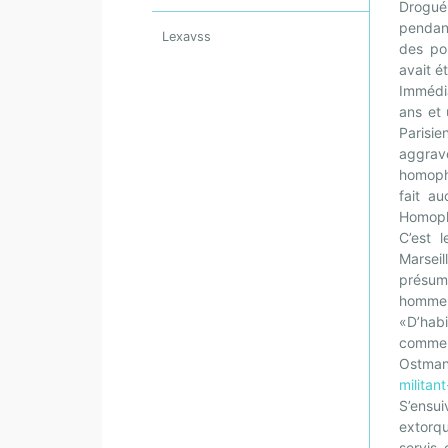
Drogué
pendant
Lexavss
des pol
avait ét
Immédia
ans et 
Parisie
aggravé
homopho
fait a
Homopho
C’est 
Marsei
présum
homme 
«D’hab
comme ç
Ostm
militan
S’ensu
extorq
servis