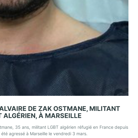
CALVAIRE DE ZAK OSTMANE, MILITANT
 ALGÉRIEN, À MARSEILLE
mane, 35 ans, militant LGBT algérien réfugié en France depuis
 été agressé à Marseille le vendredi 3 mars.