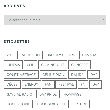
ARCHIVES
A
r
c
h
i
ÉTIQUETTES
v
e
s
2016
ADOPTION
BRITNEY SPEARS
CANADA
CINEMA
CLIP
COMING-OUT
CONCERT
COURT MÉTRAGE
CÉLINE DION
DALIDA
DAY
DÉCÈS
ENERGY
FAN
FESTIVAL
FN
GAY
GAYDIAL RADIO
GAY PRIDE
HOMMAGE
HOMOPHOBIE
HOMOSEXUALITÉ
JUSTICE