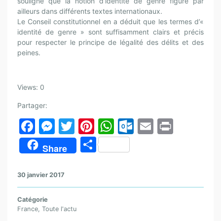
souligné que la notion d’identité de genre figure par
ailleurs dans différents textes internationaux.
Le Conseil constitutionnel en a déduit que les termes d’«
identité de genre » sont suffisamment clairs et précis
pour respecter le principe de légalité des délits et des
peines.
Views: 0
Partager:
F
M
T
Pi
W
O
E
Pr
a
e
w
nt
h
ut
m
in
P
Share
c
s
itt
er
at
lo
ai
t
ar
e
s
er
e
s
o
l
ta
30 janvier 2017
b
e
st
A
k.
g
o
n
p
c
Catégorie
er
France
,
Toute l'actu
o
g
p
o