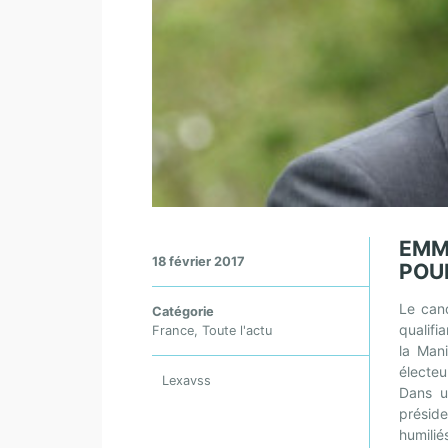
EMM
18 février 2017
POU
Le can
Catégorie
qualifi
France
,
Toute l'actu
la Mani
électeu
Lexavss
Dans un
préside
humilié