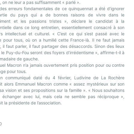
 on ne leur a pas suffisamment « parlé ».
des erreurs fondamentales de ce quinquennat a été d’ignorer
rtie du pays qui a de bonnes raisons de vivre dans le
timent et les passions tristes », déclare le candidat à la
ntielle dans ce long entretien, essentiellement consacré à son
s intellectuel et culturel. « C’est ce qui s’est passé avec le
 pour tous, où on a humilié cette France-là. Il ne faut jamais
r, il faut parler, il faut partager des désaccords. Sinon des lieux
e Puy-du-Fou seront des foyers d’irrédentisme », affirme-t-il à
omadaire de gauche.
el Macron n’a jamais ouvertement pris position pour ou contre
age pour tous.
n communiqué daté du 4 février, Ludivine de La Rochère
ait alors Emmanuel Macron comme « assez mystérieux sur son
 sa vision et ses propositions sur la famille ». « Nous souhaitons
r échanger avec lui, mais cela ne semble pas réciproque »,
it la présidente de l’association.
0