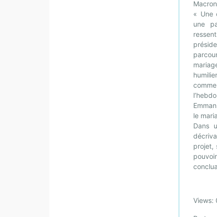
Macron,
« Une 
une pa
ressen
préside
parcour
mariage
humilie
comme l
l’hebd
Emmanu
le mari
Dans u
décriv
projet,
pouvoi
conclua
Views: 