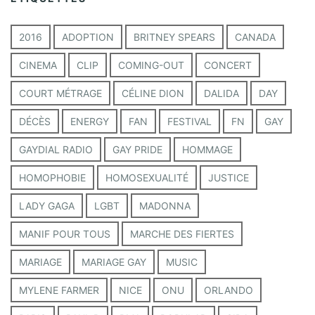
v
e
s
2016
ADOPTION
BRITNEY SPEARS
CANADA
CINEMA
CLIP
COMING-OUT
CONCERT
COURT MÉTRAGE
CÉLINE DION
DALIDA
DAY
DÉCÈS
ENERGY
FAN
FESTIVAL
FN
GAY
GAYDIAL RADIO
GAY PRIDE
HOMMAGE
HOMOPHOBIE
HOMOSEXUALITÉ
JUSTICE
LADY GAGA
LGBT
MADONNA
MANIF POUR TOUS
MARCHE DES FIERTES
MARIAGE
MARIAGE GAY
MUSIC
MYLENE FARMER
NICE
ONU
ORLANDO