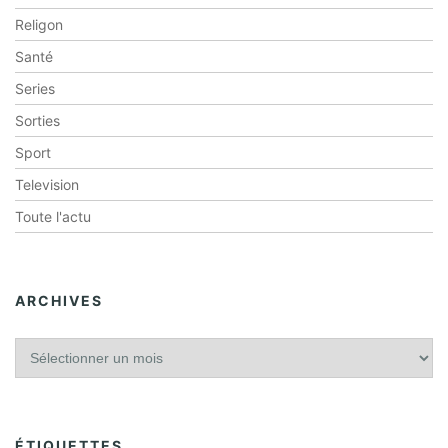
Religon
Santé
Series
Sorties
Sport
Television
Toute l'actu
ARCHIVES
A
r
c
h
i
ÉTIQUETTES