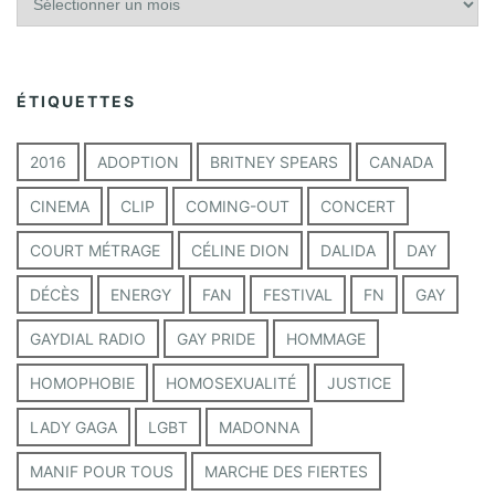
r
c
h
i
ÉTIQUETTES
v
e
s
2016
ADOPTION
BRITNEY SPEARS
CANADA
CINEMA
CLIP
COMING-OUT
CONCERT
COURT MÉTRAGE
CÉLINE DION
DALIDA
DAY
DÉCÈS
ENERGY
FAN
FESTIVAL
FN
GAY
GAYDIAL RADIO
GAY PRIDE
HOMMAGE
HOMOPHOBIE
HOMOSEXUALITÉ
JUSTICE
LADY GAGA
LGBT
MADONNA
MANIF POUR TOUS
MARCHE DES FIERTES