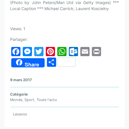
(Photo by John Peters/Man Utd via Getty Images) ***
Local Caption *** Michael Carrick; Laurent Koscielny
Views: 1
Partager:
F
M
T
Pi
W
O
E
Pr
a
e
w
nt
h
ut
m
in
P
Share
c
s
itt
er
at
lo
ai
t
ar
e
s
er
e
s
o
l
ta
9 mars 2017
b
e
st
A
k.
g
o
n
p
c
Catégorie
er
Monde
,
Sport
,
Toute l'actu
o
g
p
o
k
er
m
Lexavss