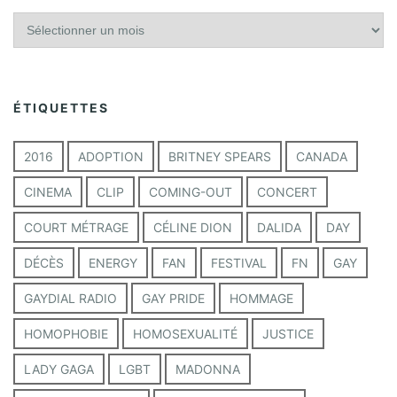
A
r
c
h
i
ÉTIQUETTES
v
e
s
2016
ADOPTION
BRITNEY SPEARS
CANADA
CINEMA
CLIP
COMING-OUT
CONCERT
COURT MÉTRAGE
CÉLINE DION
DALIDA
DAY
DÉCÈS
ENERGY
FAN
FESTIVAL
FN
GAY
GAYDIAL RADIO
GAY PRIDE
HOMMAGE
HOMOPHOBIE
HOMOSEXUALITÉ
JUSTICE
LADY GAGA
LGBT
MADONNA