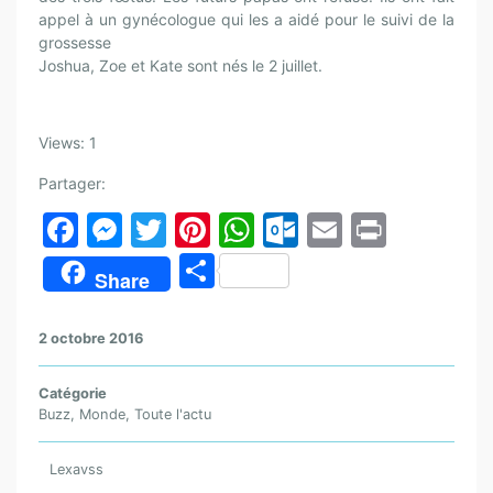
appel à un gynécologue qui les a aidé pour le suivi de la
grossesse
Joshua, Zoe et Kate sont nés le 2 juillet.
Views: 1
Partager:
F
M
T
Pi
W
O
E
Pr
a
e
w
nt
h
ut
m
in
P
Share
c
s
itt
er
at
lo
ai
t
ar
e
s
er
e
s
o
l
ta
2 octobre 2016
b
e
st
A
k.
g
o
n
p
c
Catégorie
er
Buzz
,
Monde
,
Toute l'actu
o
g
p
o
k
er
m
Lexavss