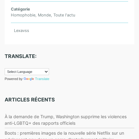
b
e
st
A
k.
g
o
n
p
c
Catégorie
er
Homophobie
,
Monde
,
Toute l'actu
o
g
p
o
k
er
m
Lexavss
TRANSLATE:
Powered by
Translate
ARTICLES RÉCENTS
À la demande de Trump, Washington supprime les violences
anti-LGBTQ+ des rapports officiels
Boots : premières images de la nouvelle série Netflix sur un