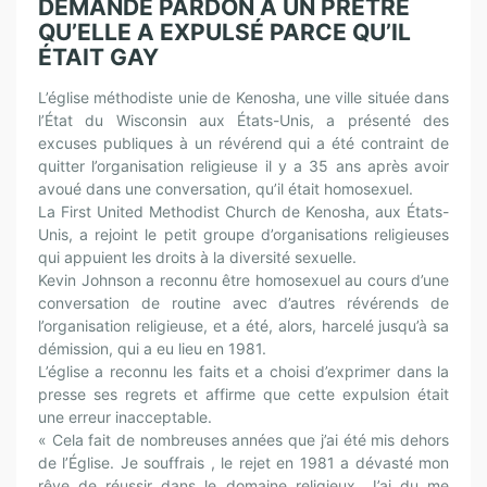
DEMANDE PARDON À UN PRÊTRE
QU’ELLE A EXPULSÉ PARCE QU’IL
ÉTAIT GAY
L’église méthodiste unie de Kenosha, une ville située dans
l’État du Wisconsin aux États-Unis, a présenté des
excuses publiques à un révérend qui a été contraint de
quitter l’organisation religieuse il y a 35 ans après avoir
avoué dans une conversation, qu’il était homosexuel.
La First United Methodist Church de Kenosha, aux États-
Unis, a rejoint le petit groupe d’organisations religieuses
qui appuient les droits à la diversité sexuelle.
Kevin Johnson a reconnu être homosexuel au cours d’une
conversation de routine avec d’autres révérends de
l’organisation religieuse, et a été, alors, harcelé jusqu’à sa
démission, qui a eu lieu en 1981.
L’église a reconnu les faits et a choisi d’exprimer dans la
presse ses regrets et affirme que cette expulsion était
une erreur inacceptable.
« Cela fait de nombreuses années que j’ai été mis dehors
de l’Église. Je souffrais , le rejet en 1981 a dévasté mon
rêve de réussir dans le domaine religieux. J’ai du me