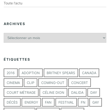
Toute l'actu
ARCHIVES
A
r
c
h
i
ÉTIQUETTES
v
e
s
2016
ADOPTION
BRITNEY SPEARS
CANADA
CINEMA
CLIP
COMING-OUT
CONCERT
COURT MÉTRAGE
CÉLINE DION
DALIDA
DAY
DÉCÈS
ENERGY
FAN
FESTIVAL
FN
GAY