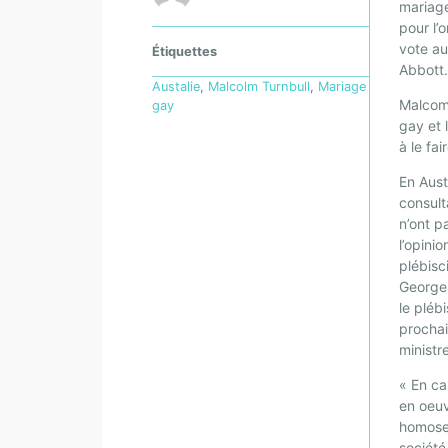
mariage
pour l’
vote au
Étiquettes
Abbott
Austalie
,
Malcolm Turnbull
,
Mariage
Malcom 
gay
gay et
à le fai
En Aust
consult
n’ont p
l’opini
plébisc
George 
le pléb
prochai
ministr
« En ca
en oeuv
homosex
société