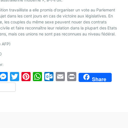
ition travailliste a elle promis d’organiser un vote au Parlement
sujet dans les cent jours en cas de victoire aux législatives. En
ie, les couples du même sexe peuvent nouer des contrats
 civile et faire reconnaître leur relation dans la plupart des Etats
iens, mais ces unions ne sont pas reconnues au niveau fédéral.
e AFP)
0
r:
F
M
T
Pi
W
O
E
Pr
Share
a
e
w
nt
h
ut
m
in
P
c
s
itt
er
at
lo
ai
t
ar
e
s
er
e
s
o
l
ta
b
e
st
A
k.
g
o
n
p
c
er