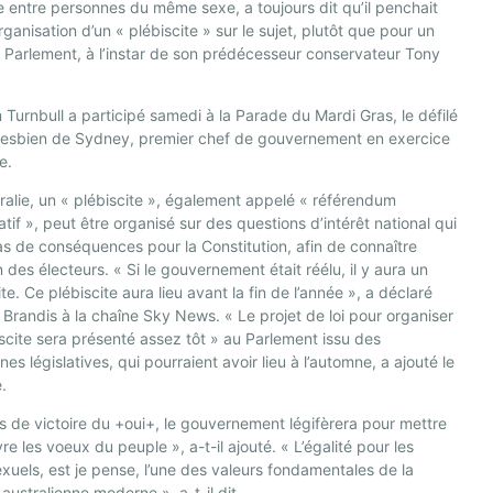
 entre personnes du même sexe, a toujours dit qu’il penchait
organisation d’un « plébiscite » sur le sujet, plutôt que pour un
 Parlement, à l’instar de son prédécesseur conservateur Tony
.
Turnbull a participé samedi à la Parade du Mardi Gras, le défilé
 lesbien de Sydney, premier chef de gouvernement en exercice
re.
ralie, un « plébiscite », également appelé « référendum
atif », peut être organisé sur des questions d’intérêt national qui
as de conséquences pour la Constitution, afin de connaître
on des électeurs. « Si le gouvernement était réélu, il y aura un
ite. Ce plébiscite aura lieu avant la fin de l’année », a déclaré
Brandis à la chaîne Sky News. « Le projet de loi pour organiser
iscite sera présenté assez tôt » au Parlement issu des
nes législatives, qui pourraient avoir lieu à l’automne, a ajouté le
e.
s de victoire du +oui+, le gouvernement légifèrera pour mettre
re les voeux du peuple », a-t-il ajouté. « L’égalité pour les
uels, est je pense, l’une des valeurs fondamentales de la
 australienne moderne », a-t-il dit.